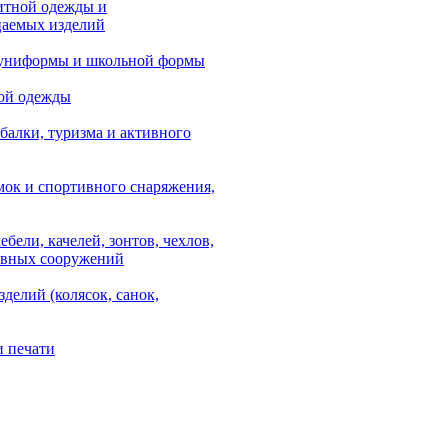
итной одежды и
аемых изделий
 униформы и школьной формы
ой одежды
балки, туризма и активного
мок и спортивного снаряжения,
ебели, качелей, зонтов, чехлов,
ывных сооружений
зделий (колясок, санок,
и печати