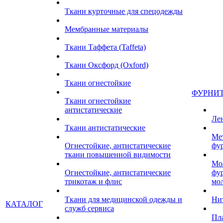
Ткани курточные для спецодежды
Мембранные материалы
Ткани Таффета (Taffeta)
Ткани Оксфорд (Oxford)
Ткани огнестойкие
ФУРНИ
Ткани огнестойкие
антистатические
Ле
Ткани антистатические
Ме
Огнестойкие, антистатические
фу
ткани повышенной видимости
Мо
Огнестойкие, антистатические
фу
трикотаж и флис
мо
Ткани для медицинской одежды и
Ни
КАТАЛОГ
служб сервиса
Пл