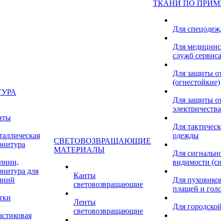
ТКАНИ ПО ПРИ
Для спецоде
Для медицинс
служб сервис
Для защиты о
(огнестойкие)
ТУРА
Для защиты от
электричества
нты
Для тактичес
таллическая
одежды
СВЕТОВОЗВРАЩАЮЩИЕ
рнитура
МАТЕРИАЛЫ
Для сигнальн
лнии,
видимости (с
рнитура для
Канты
лний
Для пуховиков
световозвращающие
плащей и гол
тки
Ленты
Для городской
световозвращающие
астиковая