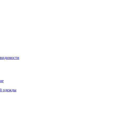
 видимости
ие
й одежды