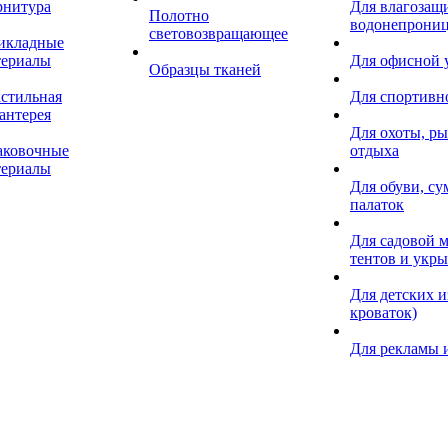
рнитура
Для влагозащ
Полотно
водонепрониц
световозвращающее
икладные
териалы
Для офисной
Образцы тканей
кстильная
Для спортивн
антерея
Для охоты, ры
аковочные
отдыха
териалы
Для обуви, су
палаток
Для садовой м
тентов и укр
Для детских и
кроваток)
Для рекламы 