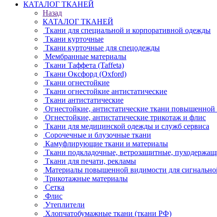
КАТАЛОГ ТКАНЕЙ
Назад
КАТАЛОГ ТКАНЕЙ
Ткани для специальной и корпоративной одежды
Ткани курточные
Ткани курточные для спецодежды
Мембранные материалы
Ткани Таффета (Taffeta)
Ткани Оксфорд (Oxford)
Ткани огнестойкие
Ткани огнестойкие антистатические
Ткани антистатические
Огнестойкие, антистатические ткани повышенной
Огнестойкие, антистатические трикотаж и флис
Ткани для медицинской одежды и служб сервиса
Сорочечные и блузочные ткани
Камуфлирующие ткани и материалы
Ткани подкладочные, ветрозащитные, пуходержащ
Ткани для печати, рекламы
Материалы повышенной видимости для сигнально
Трикотажные материалы
Сетка
Флис
Утеплители
Хлопчатобумажные ткани (ткани РФ)