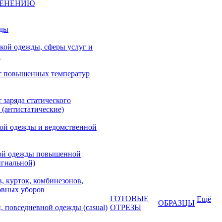
МЕНЕНИЮ
жды
кой одежды, сферы услуг и
а
т повышенных температур
 заряда статического
 (антистатические)
кой одежды и ведомственной
ой одежды повышенной
игнальной)
, курток, комбинезонов,
овных уборов
ГОТОВЫЕ
Ещё
ОБРАЗЦЫ
, повседневной одежды (casual)
ОТРЕЗЫ