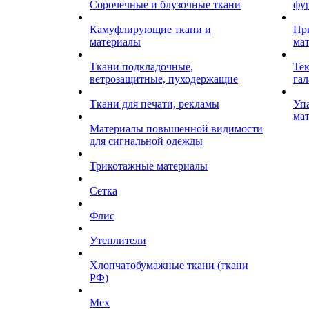
Сорочечные и блузочные ткани
фу
Камуфлирующие ткани и
Пр
материалы
ма
Ткани подкладочные,
Те
ветрозащитные, пуходержащие
гал
Ткани для печати, рекламы
Уп
ма
Материалы повышенной видимости
для сигнальной одежды
Трикотажные материалы
Сетка
Флис
Утеплители
Хлопчатобумажные ткани (ткани
РФ)
Мех