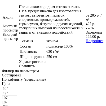
Поливинилхлоридная тентовая ткань
ПВХ предназначена для изготовления
тентов, автотентов, палаток,
от
205 р.
/
Акция
спортивных принадлежностей,
м²
гермосумок, батутов и других изделий,
427 р.
Быстрый
требующих высокой износостойкости и
-52%
просмотр
защиты от внешних воздействий.
Экономия
Быстрый
222,00 р.
просмотр
Подробнее
Сегмент
эконом
Состав
полиэстер 100%
Плотность
630 г/м²
Ширина рулона
250 см
Характеристики
Сравнить
Фильтр по параметрам
Сортировка
По алфавиту (возрастание)
Цена
107
187