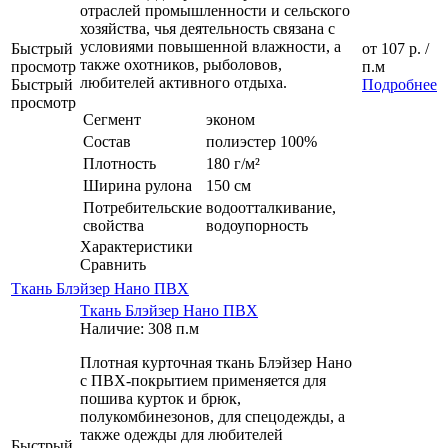
отраслей промышленности и сельского
хозяйства, чья деятельность связана с
условиями повышенной влажности, а
Быстрый
от
107 р.
/
также охотников, рыболовов,
просмотр
п.м
любителей активного отдыха.
Быстрый
Подробнее
просмотр
Сегмент
эконом
Состав
полиэстер 100%
Плотность
180 г/м²
Ширина рулона
150 см
Потребительские
водоотталкивание,
свойства
водоупорность
Характеристики
Сравнить
Ткань Блэйзер Нано ПВХ
Ткань Блэйзер Нано ПВХ
Наличие: 308 п.м
Плотная курточная ткань Блэйзер Нано
с ПВХ-покрытием применяется для
пошива курток и брюк,
полукомбинезонов, для спецодежды, а
также одежды для любителей
Быстрый