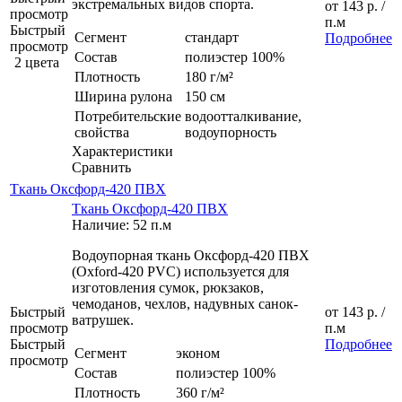
экстремальных видов спорта.
от
143 р.
/
просмотр
п.м
Быстрый
Сегмент
стандарт
Подробнее
просмотр
Состав
полиэстер 100%
2 цвета
Плотность
180 г/м²
Ширина рулона
150 см
Потребительские
водоотталкивание,
свойства
водоупорность
Характеристики
Сравнить
Ткань Оксфорд-420 ПВХ
Ткань Оксфорд-420 ПВХ
Наличие: 52 п.м
Водоупорная ткань Оксфорд-420 ПВХ
(Oxford-420 PVC) используется для
изготовления сумок, рюкзаков,
чемоданов, чехлов, надувных санок-
Быстрый
от
143 р.
/
ватрушек.
просмотр
п.м
Быстрый
Подробнее
Сегмент
эконом
просмотр
Состав
полиэстер 100%
Плотность
360 г/м²