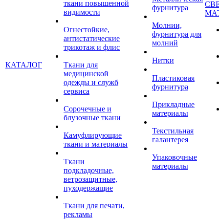
ткани повышенной
СВ
фурнитура
видимости
МА
Молнии,
Огнестойкие,
фурнитура для
антистатические
молний
трикотаж и флис
Нитки
КАТАЛОГ
Ткани для
медицинской
Пластиковая
одежды и служб
фурнитура
сервиса
Прикладные
Сорочечные и
материалы
блузочные ткани
Текстильная
Камуфлирующие
галантерея
ткани и материалы
Упаковочные
Ткани
материалы
подкладочные,
ветрозащитные,
пуходержащие
Ткани для печати,
рекламы