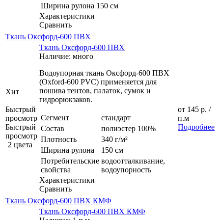
Ширина рулона
150 см
Характеристики
Сравнить
Ткань Оксфорд-600 ПВХ
Ткань Оксфорд-600 ПВХ
Наличие: много
Водоупорная ткань Оксфорд-600 ПВХ
(Oxford-600 PVC) применяется для
пошива тентов, палаток, сумок и
Хит
гидрорюкзаков.
Быстрый
от
145 р.
/
Сегмент
стандарт
просмотр
п.м
Быстрый
Подробнее
Состав
полиэстер 100%
просмотр
Плотность
340 г/м²
2 цвета
Ширина рулона
150 см
Потребительские
водоотталкивание,
свойства
водоупорность
Характеристики
Сравнить
Ткань Оксфорд-600 ПВХ КМФ
Ткань Оксфорд-600 ПВХ КМФ