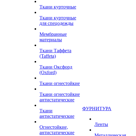
Ткани курточные
Ткани курточные
для спецодежды
Мембранные
материалы
Ткани Таффета
(Taffeta)
Ткани Оксфорд
(Oxford)
Ткани огнестойкие
Ткани огнестойкие
антистатические
ФУРНИТУРА
Ткани
антистатические
Ленты
Огнестойкие,
антистатические
Металлическая