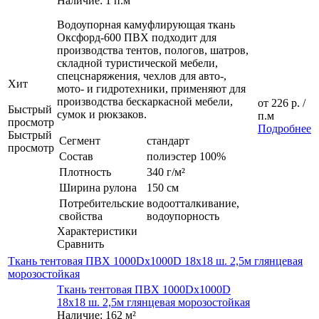
Наличие: 1 п.м
Водоупорная камуфлирующая ткань
Оксфорд-600 ПВХ подходит для
производства тентов, пологов, шатров,
складной туристической мебели,
спецснаряжения, чехлов для авто-,
Хит
мото- и гидротехники, применяют для
производства бескаркасной мебели,
от
226 р.
/
Быстрый
сумок и рюкзаков.
п.м
просмотр
Подробнее
Быстрый
Сегмент
стандарт
просмотр
Состав
полиэстер 100%
Плотность
340 г/м²
Ширина рулона
150 см
Потребительские
водоотталкивание,
свойства
водоупорность
Характеристики
Сравнить
Ткань тентовая ПВХ 1000Dx1000D 18х18 ш. 2,5м глянцевая
морозостойкая
Ткань тентовая ПВХ 1000Dx1000D
18х18 ш. 2,5м глянцевая морозостойкая
Наличие: 162 м²