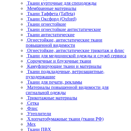
Ткани курточные для спецодежды
Мембранные материалы
Ткани Таффета (Taffeta)
Ткани Оксфорд (Oxford)
Ткани огнестойкие
Ткани огнестойкие антистатические
Ткани антистатические
Огнестойкие, антистатические ткани
повышенной видимости
Огнестойкие, антистатические трикотаж и флис
Ткани для медицинской одежды и служб сервиса
Сорочечные и блузочные ткани
Камуфлирующие ткани и материалы
Ткани подкладочные, ветрозащитные,
пуходержащие
Ткани для печати, рекламы
Материалы повышенной видимости для
сигнальной одежды
Трикотажные материалы
Сетка
Флис
Утеплители
Хлопчатобумажные ткани (ткани РФ)
Мех
Ткани ПВХ