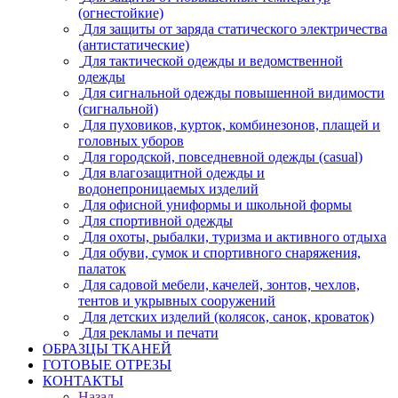
(огнестойкие)
Для защиты от заряда статического электричества
(антистатические)
Для тактической одежды и ведомственной
одежды
Для сигнальной одежды повышенной видимости
(сигнальной)
Для пуховиков, курток, комбинезонов, плащей и
головных уборов
Для городской, повседневной одежды (casual)
Для влагозащитной одежды и
водонепроницаемых изделий
Для офисной униформы и школьной формы
Для спортивной одежды
Для охоты, рыбалки, туризма и активного отдыха
Для обуви, сумок и спортивного снаряжения,
палаток
Для садовой мебели, качелей, зонтов, чехлов,
тентов и укрывных сооружений
Для детских изделий (колясок, санок, кроваток)
Для рекламы и печати
ОБРАЗЦЫ ТКАНЕЙ
ГОТОВЫЕ ОТРЕЗЫ
КОНТАКТЫ
Назад