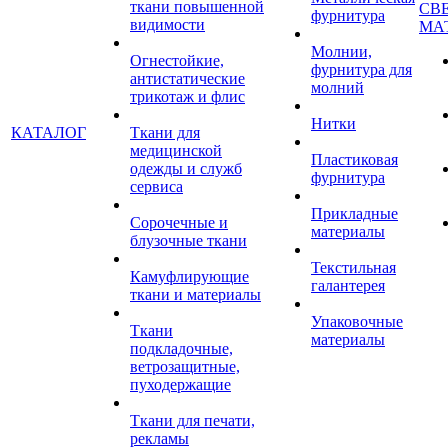
ткани повышенной
СВ
фурнитура
видимости
МА
Молнии,
Огнестойкие,
фурнитура для
антистатические
молний
трикотаж и флис
Нитки
КАТАЛОГ
Ткани для
медицинской
Пластиковая
одежды и служб
фурнитура
сервиса
Прикладные
Сорочечные и
материалы
блузочные ткани
Текстильная
Камуфлирующие
галантерея
ткани и материалы
Упаковочные
Ткани
материалы
подкладочные,
ветрозащитные,
пуходержащие
Ткани для печати,
рекламы