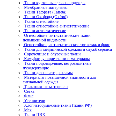
Ткани курточные для спецодежды
Мембранные материалы
Ткани Таффета (Taffeta)
Ткани Оксфорд (Oxford)
Ткани огнестойкие
Ткани огнестойкие антистатические
Ткани антистатические
Огнестойкие, антистатические ткани
повышенной видимости
Огнестойкие, антистатические трикотаж и флис
Ткани для медицинской одежды и служб сервиса
Сорочечные и блузочные ткани
Камуфлирующие ткани и материалы
Ткани подкладочные, ветрозащитные,
пуходержащие
Ткани для печати, рекламы
Материалы повышенной видимости для
сигнальной одежды
Трикотажные материалы
Сетка
Флис
Утеплители
Хлопчатобумажные ткани (ткани РФ)
Мех
Ткани ПВХ