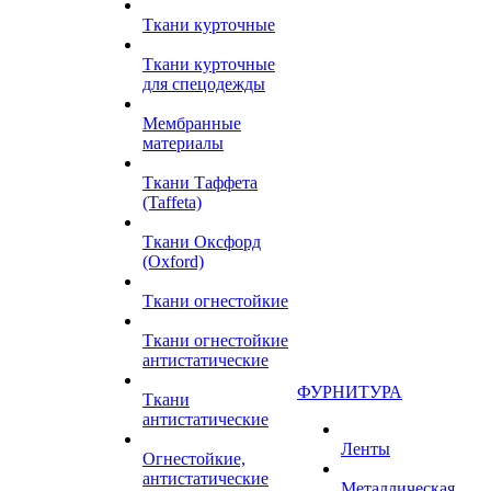
Ткани курточные
Ткани курточные
для спецодежды
Мембранные
материалы
Ткани Таффета
(Taffeta)
Ткани Оксфорд
(Oxford)
Ткани огнестойкие
Ткани огнестойкие
антистатические
ФУРНИТУРА
Ткани
антистатические
Ленты
Огнестойкие,
антистатические
Металлическая