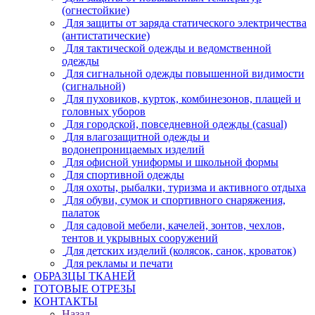
(огнестойкие)
Для защиты от заряда статического электричества
(антистатические)
Для тактической одежды и ведомственной
одежды
Для сигнальной одежды повышенной видимости
(сигнальной)
Для пуховиков, курток, комбинезонов, плащей и
головных уборов
Для городской, повседневной одежды (casual)
Для влагозащитной одежды и
водонепроницаемых изделий
Для офисной униформы и школьной формы
Для спортивной одежды
Для охоты, рыбалки, туризма и активного отдыха
Для обуви, сумок и спортивного снаряжения,
палаток
Для садовой мебели, качелей, зонтов, чехлов,
тентов и укрывных сооружений
Для детских изделий (колясок, санок, кроваток)
Для рекламы и печати
ОБРАЗЦЫ ТКАНЕЙ
ГОТОВЫЕ ОТРЕЗЫ
КОНТАКТЫ
Назад