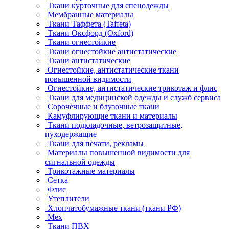
Ткани курточные для спецодежды
Мембранные материалы
Ткани Таффета (Taffeta)
Ткани Оксфорд (Oxford)
Ткани огнестойкие
Ткани огнестойкие антистатические
Ткани антистатические
Огнестойкие, антистатические ткани
повышенной видимости
Огнестойкие, антистатические трикотаж и флис
Ткани для медицинской одежды и служб сервиса
Сорочечные и блузочные ткани
Камуфлирующие ткани и материалы
Ткани подкладочные, ветрозащитные,
пуходержащие
Ткани для печати, рекламы
Материалы повышенной видимости для
сигнальной одежды
Трикотажные материалы
Сетка
Флис
Утеплители
Хлопчатобумажные ткани (ткани РФ)
Мех
Ткани ПВХ