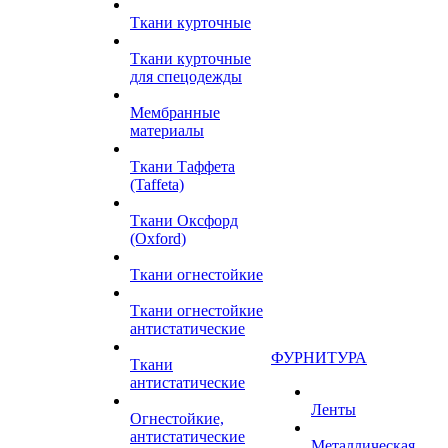
Ткани курточные
Ткани курточные
для спецодежды
Мембранные
материалы
Ткани Таффета
(Taffeta)
Ткани Оксфорд
(Oxford)
Ткани огнестойкие
Ткани огнестойкие
антистатические
ФУРНИТУРА
Ткани
антистатические
Ленты
Огнестойкие,
антистатические
Металлическая