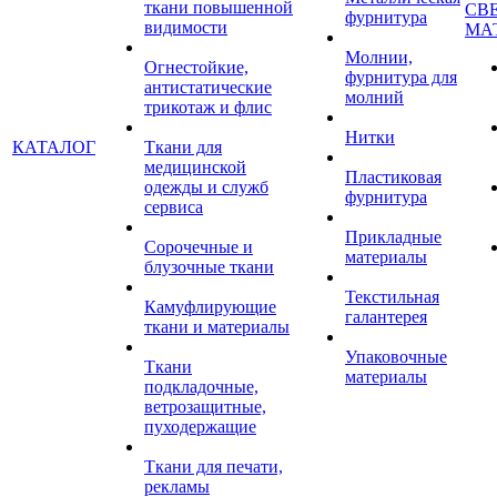
ткани повышенной
СВ
фурнитура
видимости
МА
Молнии,
Огнестойкие,
фурнитура для
антистатические
молний
трикотаж и флис
Нитки
КАТАЛОГ
Ткани для
медицинской
Пластиковая
одежды и служб
фурнитура
сервиса
Прикладные
Сорочечные и
материалы
блузочные ткани
Текстильная
Камуфлирующие
галантерея
ткани и материалы
Упаковочные
Ткани
материалы
подкладочные,
ветрозащитные,
пуходержащие
Ткани для печати,
рекламы