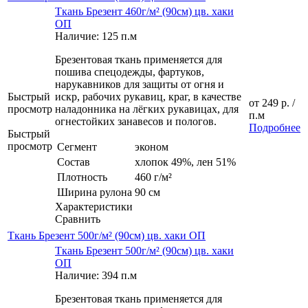
Ткань Брезент 460г/м² (90см) цв. хаки
ОП
Наличие: 125 п.м
Брезентовая ткань применяется для
пошива спецодежды, фартуков,
нарукавников для защиты от огня и
Быстрый
искр, рабочих рукавиц, краг, в качестве
от
249 р.
/
просмотр
наладонника на лёгких рукавицах, для
п.м
огнестойких занавесов и пологов.
Подробнее
Быстрый
просмотр
Сегмент
эконом
Состав
хлопок 49%, лен 51%
Плотность
460 г/м²
Ширина рулона
90 см
Характеристики
Сравнить
Ткань Брезент 500г/м² (90см) цв. хаки ОП
Ткань Брезент 500г/м² (90см) цв. хаки
ОП
Наличие: 394 п.м
Брезентовая ткань применяется для