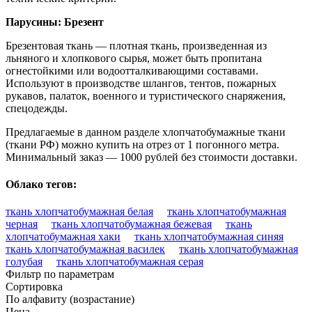
Парусины: Брезент
Брезентовая ткань — плотная ткань, произведенная из
льняного и хлопкового сырья, может быть пропитана
огнестойкими или водоотталкивающими составами.
Используют в производстве шлангов, тентов, пожарных
рукавов, палаток, военного и туристического снаряжения,
спецодежды.
Предлагаемые в данном разделе хлопчатобумажные ткани
(ткани РФ) можно купить на отрез от 1 погонного метра.
Минимальный заказ — 1000 рублей без стоимости доставки.
Облако тегов:
ткань хлопчатобумажная белая
ткань хлопчатобумажная
черная
ткань хлопчатобумажная бежевая
ткань
хлопчатобумажная хаки
ткань хлопчатобумажная синяя
ткань хлопчатобумажная василек
ткань хлопчатобумажная
голубая
ткань хлопчатобумажная серая
Фильтр по параметрам
Сортировка
По алфавиту (возрастание)
Цена