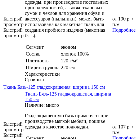
одежды, при производстве постельных
принадлежностей, а также тканевых
сумок и чехлов для хранения обуви и
Быстрый
аксессуаров (пыльники), может быть
от
190 р.
/
просмотр
использована как макетная ткань для
п.м
Быстрый
создания пробного изделия (макетная
Подробнее
просмотр
бязь).
Сегмент
эконом
Состав
хлопок 100%
Плотность
120 г/м²
Ширина рулона
220 см
Характеристики
Сравнить
Ткань Бязь-125 гладкокрашеная, ширина 150 см
Ткань Бязь-125 гладкокрашеная, ширина
150 см
Наличие: много
Гладкокрашенную бязь применяют при
производстве мягкой мебели, пошиве
Быстрый
одежды в качестве подкладки.
от
107 р.
/
просмотр
п.м
Быстрый
Подробнее
Сегмент
эконом