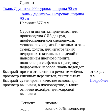
Сравнить
Ткань Двунитка-200 суровая, ширина 90 см
Ткань Двунитка-200 суровая, ширина
90 см
Наличие: 577 п.м
Суровая двунитка применяют для
производства СИЗ для рук,
профессиональной спецодежды,
мешков, чехлов, хозяйственных и эко-
сумок, холста, для изготовления
недорогих текстильных изделий с
нанесением цветного принта,
полотенец и салфеток к празднику,
подарочных наборов, ткань подойдет
Быстрый
при изготовлении и ремонте мебели,
от
68 р.
/
просмотр
книжных переплетов, текстильных
п.м
Быстрый
сувениров, в качестве основы для
Подробнее
просмотр
вышивки, в пчеловодстве, а также
отлично подойдет для ковровой
вышивки.
Сегмент
эконом
хлопок 50%, полиэстер
Состав