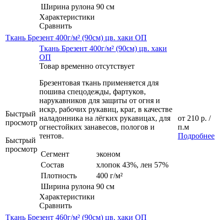
Ширина рулона
90 см
Характеристики
Сравнить
Ткань Брезент 400г/м² (90см) цв. хаки ОП
Ткань Брезент 400г/м² (90см) цв. хаки
ОП
Товар временно отсутствует
Брезентовая ткань применяется для
пошива спецодежды, фартуков,
нарукавников для защиты от огня и
искр, рабочих рукавиц, краг, в качестве
Быстрый
наладонника на лёгких рукавицах, для
от
210 р.
/
просмотр
огнестойких занавесов, пологов и
п.м
тентов.
Подробнее
Быстрый
просмотр
Сегмент
эконом
Состав
хлопок 43%, лен 57%
Плотность
400 г/м²
Ширина рулона
90 см
Характеристики
Сравнить
Ткань Брезент 460г/м² (90см) цв. хаки ОП