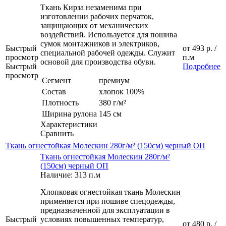
Ткань Кирза незаменима при
изготовлении рабочих перчаток,
защищающих от механических
воздействий. Используется для пошива
сумок монтажников и электриков,
Быстрый
от
493 р.
/
специальной рабочей одежды. Служит
просмотр
п.м
основой для производства обуви.
Быстрый
Подробнее
просмотр
Сегмент
премиум
Состав
хлопок 100%
Плотность
380 г/м²
Ширина рулона
145 см
Характеристики
Сравнить
Ткань огнестойкая Молескин 280г/м² (150см) черный ОП
Ткань огнестойкая Молескин 280г/м²
(150см) черный ОП
Наличие: 313 п.м
Хлопковая огнестойкая ткань Молескин
применяется при пошиве спецодежды,
предназначенной для эксплуатации в
Быстрый
условиях повышенных температур,
от
480 р.
/