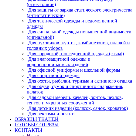
(огнестойкие)
Для защиты от заряда статического электричества
(антистатические)
Для тактической одежды и ведомственной
одежды
Для сигнальной одежды повышенной видимости
(сигнальной)
Для пуховиков, курток, комбинезонов, плащей и
головных уборов
Для городской, повседневной одежды (casual)
Для влагозащитной одежды и
водонепроницаемых изделий
Для офисной униформы и школьной формы
Для спортивной одежды
Для охоты, рыбалки, туризма и активного отдыха
Для обуви, сумок и спортивного снаряжения,
палаток
Для садовой мебели, качелей, зонтов, чехлов,
тентов и укрывных сооружений
Для детских изделий (колясок, санок, кроваток)
Для рекламы и печати
ОБРАЗЦЫ ТКАНЕЙ
ГОТОВЫЕ ОТРЕЗЫ
КОНТАКТЫ
Назад