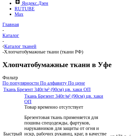
Яндекс.Дзен
RUTUBE
Max
Главная
-
Каталог
-
Каталог тканей
-
Хлопчатобумажные ткани (ткани РФ)
Хлопчатобумажные ткани в Уфе
Фильтр
По популярности
По алфавиту
По цене
Ткань Брезент 340г/м² (90см) цв. хаки ОП
Ткань Брезент 340г/м² (90см) цв. хаки
ОП
Товар временно отсутствует
Брезентовая ткань применяется для
пошива спецодежды, фартуков,
нарукавников для защиты от огня и
Быстрый
искр, рабочих рукавиц, краг, в качестве