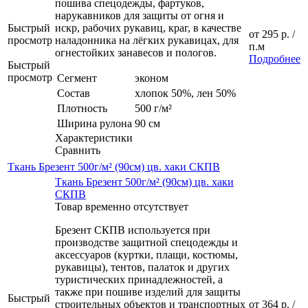
пошива спецодежды, фартуков,
нарукавников для защиты от огня и
Быстрый
искр, рабочих рукавиц, краг, в качестве
от
295 р.
/
просмотр
наладонника на лёгких рукавицах, для
п.м
огнестойких занавесов и пологов.
Подробнее
Быстрый
просмотр
Сегмент
эконом
Состав
хлопок 50%, лен 50%
Плотность
500 г/м²
Ширина рулона
90 см
Характеристики
Сравнить
Ткань Брезент 500г/м² (90см) цв. хаки СКПВ
Ткань Брезент 500г/м² (90см) цв. хаки
СКПВ
Товар временно отсутствует
Брезент СКПВ используется при
производстве защитной спецодежды и
аксессуаров (куртки, плащи, костюмы,
рукавицы), тентов, палаток и других
туристических принадлежностей, а
также при пошиве изделий для защиты
Быстрый
строительных объектов и транспортных
от
364 р.
/