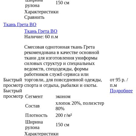
150 см
рулона
Характеристики
Сравнить
Ткань Грета ВО
Ткань Грета ВО
Наличие: 60 п.м
Смесовая однотонная ткань Грета
рекомендована в качестве основной
ткани для изготовления униформы
силовых структур и специальных
ведомств, спецодежды, формы
работников служб сервиса или
Быстрый
торговли, для повседневной одежды,
от
95 р.
/
просмотр
спорта и отдыха, рыбалки и охоты.
п.м
Быстрый
Подробнее
просмотр
Сегмент
эконом
хлопок 20%, полиэстер
Состав
80%
Плотность
200 г/м²
Ширина
150 см
рулона
Характеристики