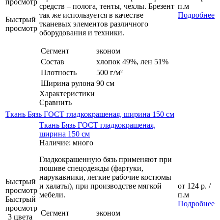
просмотр
средств – полога, тенты, чехлы. Брезент
п.м
так же используется в качестве
Подробнее
Быстрый
тканевых элементов различного
просмотр
оборудования и техники.
Сегмент
эконом
Состав
хлопок 49%, лен 51%
Плотность
500 г/м²
Ширина рулона
90 см
Характеристики
Сравнить
Ткань Бязь ГОСТ гладкокрашеная, ширина 150 см
Ткань Бязь ГОСТ гладкокрашеная,
ширина 150 см
Наличие: много
Гладкокрашенную бязь применяют при
пошиве спецодежды (фартуки,
нарукавники, легкие рабочие костюмы
Быстрый
и халаты), при производстве мягкой
от
124 р.
/
просмотр
мебели.
п.м
Быстрый
Подробнее
просмотр
Сегмент
эконом
3 цвета