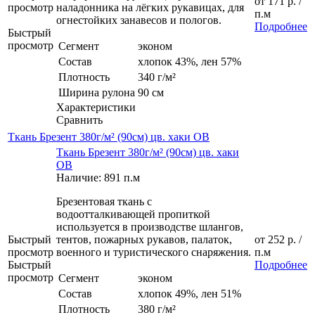
от
171 р.
/
просмотр
наладонника на лёгких рукавицах, для
п.м
огнестойких занавесов и пологов.
Подробнее
Быстрый
просмотр
Сегмент
эконом
Состав
хлопок 43%, лен 57%
Плотность
340 г/м²
Ширина рулона
90 см
Характеристики
Сравнить
Ткань Брезент 380г/м² (90см) цв. хаки ОВ
Ткань Брезент 380г/м² (90см) цв. хаки
ОВ
Наличие: 891 п.м
Брезентовая ткань с
водоотталкивающей пропиткой
используется в производстве шлангов,
Быстрый
тентов, пожарных рукавов, палаток,
от
252 р.
/
просмотр
военного и туристического снаряжения.
п.м
Быстрый
Подробнее
просмотр
Сегмент
эконом
Состав
хлопок 49%, лен 51%
Плотность
380 г/м²