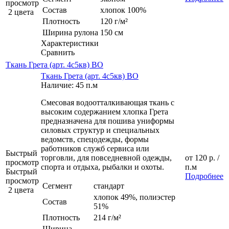
просмотр
Состав
хлопок 100%
2 цвета
Плотность
120 г/м²
Ширина рулона
150 см
Характеристики
Сравнить
Ткань Грета (арт. 4с5кв) ВО
Ткань Грета (арт. 4с5кв) ВО
Наличие: 45 п.м
Смесовая водоотталкивающая ткань с
высоким содержанием хлопка Грета
предназначена для пошива униформы
силовых структур и специальных
ведомств, спецодежды, формы
работников служб сервиса или
Быстрый
торговли, для повседневной одежды,
от
120 р.
/
просмотр
спорта и отдыха, рыбалки и охоты.
п.м
Быстрый
Подробнее
просмотр
Сегмент
стандарт
2 цвета
хлопок 49%, полиэстер
Состав
51%
Плотность
214 г/м²
Ширина