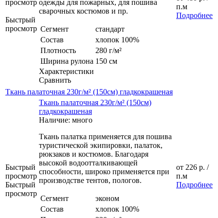
просмотр
одежды для пожарных, для пошива
п.м
сварочных костюмов и пр.
Подробнее
Быстрый
просмотр
Сегмент
стандарт
Состав
хлопок 100%
Плотность
280 г/м²
Ширина рулона
150 см
Характеристики
Сравнить
Ткань палаточная 230г/м² (150см) гладкокрашеная
Ткань палаточная 230г/м² (150см)
гладкокрашеная
Наличие: много
Ткань палатка применяется для пошива
туристической экипировки, палаток,
рюкзаков и костюмов. Благодаря
высокой водоотталкивающей
Быстрый
от
226 р.
/
способности, широко применяется при
просмотр
п.м
производстве тентов, пологов.
Быстрый
Подробнее
просмотр
Сегмент
эконом
Состав
хлопок 100%