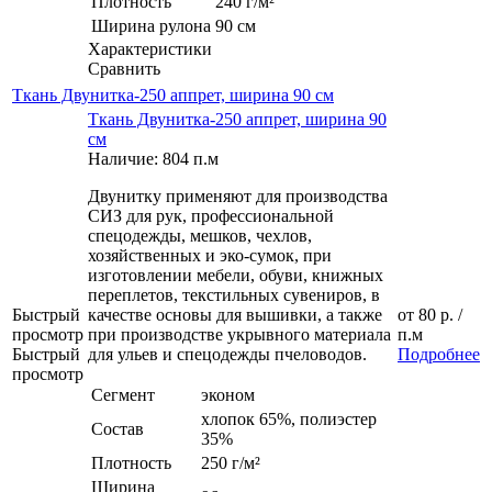
Плотность
240 г/м²
Ширина рулона
90 см
Характеристики
Сравнить
Ткань Двунитка-250 аппрет, ширина 90 см
Ткань Двунитка-250 аппрет, ширина 90
см
Наличие: 804 п.м
Двунитку применяют для производства
СИЗ для рук, профессиональной
спецодежды, мешков, чехлов,
хозяйственных и эко-сумок, при
изготовлении мебели, обуви, книжных
переплетов, текстильных сувениров, в
Быстрый
качестве основы для вышивки, а также
от
80 р.
/
просмотр
при производстве укрывного материала
п.м
Быстрый
для ульев и спецодежды пчеловодов.
Подробнее
просмотр
Сегмент
эконом
хлопок 65%, полиэстер
Состав
35%
Плотность
250 г/м²
Ширина