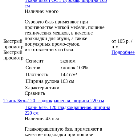
Ткань Бязь ГОСТ суровая, ширина 163
см
Наличие: много
Суровую бязь применяют при
производстве мягкой мебели, пошиве
технических мешков, в качестве
подкладки для обуви, а также
Быстрый
от
105 р.
/
популярных промо-сумок,
просмотр
п.м
изготовленных из бязи.
Быстрый
Подробнее
просмотр
Сегмент
эконом
Состав
хлопок 100%
Плотность
142 г/м²
Ширина рулона
163 см
Характеристики
Сравнить
Ткань Бязь-120 гладкокрашеная, ширина 220 см
Ткань Бязь-120 гладкокрашеная, ширина
220 см
Наличие: 43 п.м
Гладкокрашенную бязь применяют в
качестве подкладки при пошиве