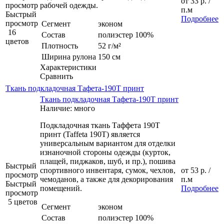
от
33 р.
/
просмотр
рабочей одежды.
п.м
Быстрый
Подробнее
просмотр
Сегмент
эконом
16
Состав
полиэстер 100%
цветов
Плотность
52 г/м²
Ширина рулона
150 см
Характеристики
Сравнить
Ткань подкладочная Тафета-190Т принт
Ткань подкладочная Тафета-190Т принт
Наличие: много
Подкладочная ткань Таффета 190Т
принт (Taffeta 190T) является
универсальным вариантом для отделки
изнаночной стороны одежды (курток,
плащей, пиджаков, шуб, и пр.), пошива
Быстрый
спортивного инвентаря, сумок, чехлов,
от
53 р.
/
просмотр
чемоданов, а также для декорирования
п.м
Быстрый
помещений.
Подробнее
просмотр
5 цветов
Сегмент
эконом
Состав
полиэстер 100%