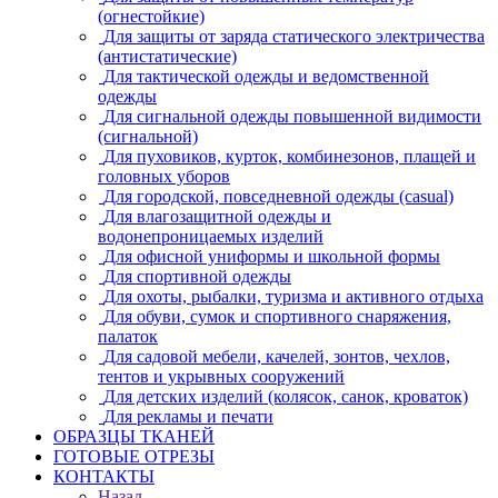
(огнестойкие)
Для защиты от заряда статического электричества
(антистатические)
Для тактической одежды и ведомственной
одежды
Для сигнальной одежды повышенной видимости
(сигнальной)
Для пуховиков, курток, комбинезонов, плащей и
головных уборов
Для городской, повседневной одежды (casual)
Для влагозащитной одежды и
водонепроницаемых изделий
Для офисной униформы и школьной формы
Для спортивной одежды
Для охоты, рыбалки, туризма и активного отдыха
Для обуви, сумок и спортивного снаряжения,
палаток
Для садовой мебели, качелей, зонтов, чехлов,
тентов и укрывных сооружений
Для детских изделий (колясок, санок, кроваток)
Для рекламы и печати
ОБРАЗЦЫ ТКАНЕЙ
ГОТОВЫЕ ОТРЕЗЫ
КОНТАКТЫ
Назад