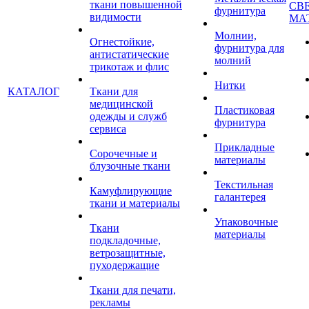
ткани повышенной
СВ
фурнитура
видимости
МА
Молнии,
Огнестойкие,
фурнитура для
антистатические
молний
трикотаж и флис
Нитки
КАТАЛОГ
Ткани для
медицинской
Пластиковая
одежды и служб
фурнитура
сервиса
Прикладные
Сорочечные и
материалы
блузочные ткани
Текстильная
Камуфлирующие
галантерея
ткани и материалы
Упаковочные
Ткани
материалы
подкладочные,
ветрозащитные,
пуходержащие
Ткани для печати,
рекламы