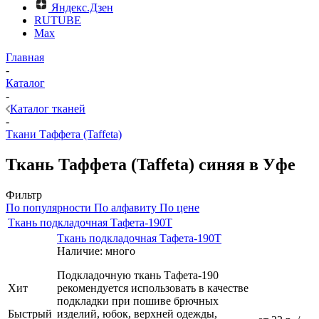
Яндекс.Дзен
RUTUBE
Max
Главная
-
Каталог
-
Каталог тканей
-
Ткани Таффета (Taffeta)
Ткань Таффета (Taffeta) синяя в Уфе
Фильтр
По популярности
По алфавиту
По цене
Ткань подкладочная Тафета-190Т
Ткань подкладочная Тафета-190Т
Наличие: много
Подкладочную ткань Тафета-190
Хит
рекомендуется использовать в качестве
подкладки при пошиве брючных
Быстрый
изделий, юбок, верхней одежды,