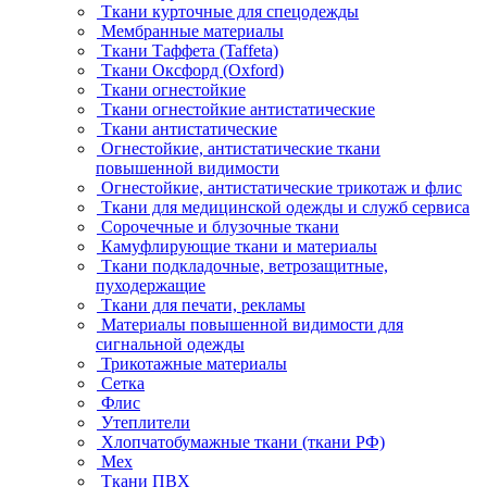
Ткани курточные для спецодежды
Мембранные материалы
Ткани Таффета (Taffeta)
Ткани Оксфорд (Oxford)
Ткани огнестойкие
Ткани огнестойкие антистатические
Ткани антистатические
Огнестойкие, антистатические ткани
повышенной видимости
Огнестойкие, антистатические трикотаж и флис
Ткани для медицинской одежды и служб сервиса
Сорочечные и блузочные ткани
Камуфлирующие ткани и материалы
Ткани подкладочные, ветрозащитные,
пуходержащие
Ткани для печати, рекламы
Материалы повышенной видимости для
сигнальной одежды
Трикотажные материалы
Сетка
Флис
Утеплители
Хлопчатобумажные ткани (ткани РФ)
Мех
Ткани ПВХ