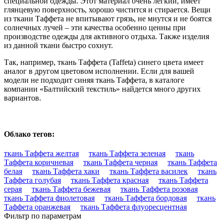
специальной одежды. Этот материал очень легкий, имеет
глянцевую поверхность, хорошо чистится и стирается. Вещи
из ткани Таффета не впитывают грязь, не мнутся и не боятся
солнечных лучей – эти качества особенно ценны при
производстве одежды для активного отдыха. Также изделия
из данной ткани быстро сохнут.
Так, например, ткань Таффета (Taffeta) синего цвета имеет
аналог в другом цветовом исполнении. Если для вашей
модели не подходит синяя ткань Таффета, в каталоге
компании «Балтийский текстиль» найдется много других
вариантов.
Облако тегов:
ткань Таффета желтая
ткань Таффета зеленая
ткань
Таффета коричневая
ткань Таффета черная
ткань Таффета
белая
ткань Таффета хаки
ткань Таффета василек
ткань
Таффета голубая
ткань Таффета красная
ткань Таффета
серая
ткань Таффета бежевая
ткань Таффета розовая
ткань Таффета фиолетовая
ткань Таффета бордовая
ткань
Таффета оранжевая
ткань Таффета флуоресцентная
Фильтр по параметрам