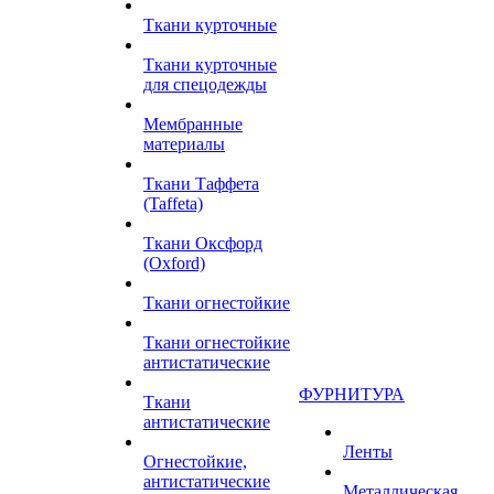
Ткани курточные
Ткани курточные
для спецодежды
Мембранные
материалы
Ткани Таффета
(Taffeta)
Ткани Оксфорд
(Oxford)
Ткани огнестойкие
Ткани огнестойкие
антистатические
ФУРНИТУРА
Ткани
антистатические
Ленты
Огнестойкие,
антистатические
Металлическая