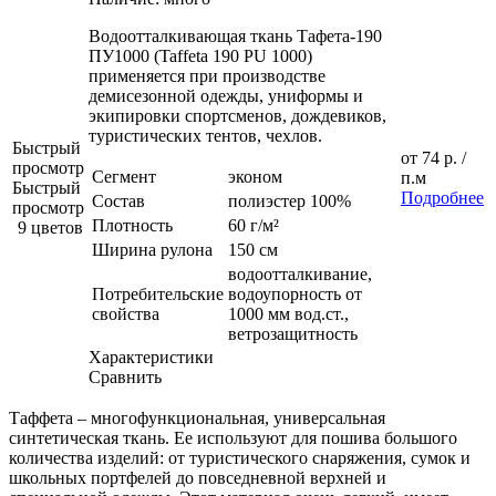
Водоотталкивающая ткань Тафета-190
ПУ1000 (Taffeta 190 PU 1000)
применяется при производстве
демисезонной одежды, униформы и
экипировки спортсменов, дождевиков,
туристических тентов, чехлов.
Быстрый
от
74 р.
/
просмотр
Сегмент
эконом
п.м
Быстрый
Подробнее
Состав
полиэстер 100%
просмотр
Плотность
60 г/м²
9 цветов
Ширина рулона
150 см
водоотталкивание,
Потребительские
водоупорность от
свойства
1000 мм вод.ст.,
ветрозащитность
Характеристики
Сравнить
Таффета – многофункциональная, универсальная
синтетическая ткань. Ее используют для пошива большого
количества изделий: от туристического снаряжения, сумок и
школьных портфелей до повседневной верхней и