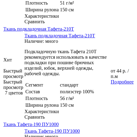
Плотность
51 г/м²
Ширина рулона
150 см
Характеристики
Сравнить
Ткань подкладочная Тафета-210T
Ткань подкладочная Тафета-210T
Наличие: много
Подкладочную ткань Тафета 210Т
рекомендуется использовать в качестве
Хит
подкладки при пошиве брючных
изделий, юбок, верхней одежды,
Быстрый
от
44 р.
/
рабочей одежды.
просмотр
п.м
Быстрый
Подробнее
Сегмент
стандарт
просмотр
Состав
полиэстер 100%
7 цветов
Плотность
56 г/м²
Ширина рулона
150 см
Характеристики
Сравнить
Ткань Тафета-190 ПУ1000
Ткань Тафета-190 ПУ1000
Наличие: много