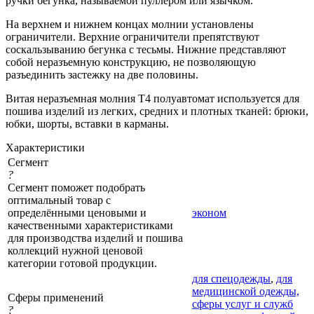
ручки бегунка, называемой пуллером или язычком.
На верхнем и нижнем концах молнии установлены
ограничители. Верхние ограничители препятствуют
соскальзыванию бегунка с тесьмы. Нижние представляют
собой неразъемную конструкцию, не позволяющую
разъединить застежку на две половины.
Витая неразъемная молния Т4 полуавтомат используется для
пошива изделий из легких, средних и плотных тканей: брюки,
юбки, шорты, вставки в карманы.
Характеристики
Сегмент
?
Сегмент поможет подобрать
оптимальный товар с
определёнными ценовыми и
эконом
качественными характеристиками
для производства изделий и пошива
коллекций нужной ценовой
категории готовой продукции.
для спецодежды
,
для
медицинской одежды,
Сферы применений
сферы услуг и служб
?