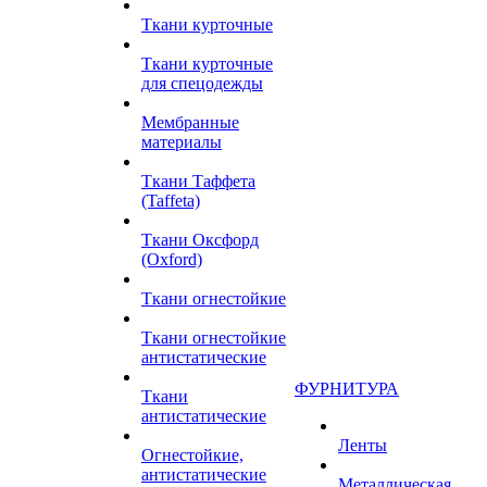
Ткани курточные
Ткани курточные
для спецодежды
Мембранные
материалы
Ткани Таффета
(Taffeta)
Ткани Оксфорд
(Oxford)
Ткани огнестойкие
Ткани огнестойкие
антистатические
ФУРНИТУРА
Ткани
антистатические
Ленты
Огнестойкие,
антистатические
Металлическая