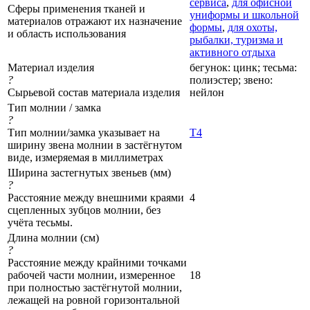
сервиса
,
для офисной
Сферы применения тканей и
униформы и школьной
материалов отражают их назначение
формы
,
для охоты,
и область использования
рыбалки, туризма и
активного отдыха
Материал изделия
бегунок: цинк; тесьма:
?
полиэстер; звено:
Сырьевой состав материала изделия
нейлон
Тип молнии / замка
?
Тип молнии/замка указывает на
Т4
ширину звена молнии в застёгнутом
виде, измеряемая в миллиметрах
Ширина застегнутых звеньев (мм)
?
Расстояние между внешними краями
4
сцепленных зубцов молнии, без
учёта тесьмы.
Длина молнии (см)
?
Расстояние между крайними точками
рабочей части молнии, измеренное
18
при полностью застёгнутой молнии,
лежащей на ровной горизонтальной