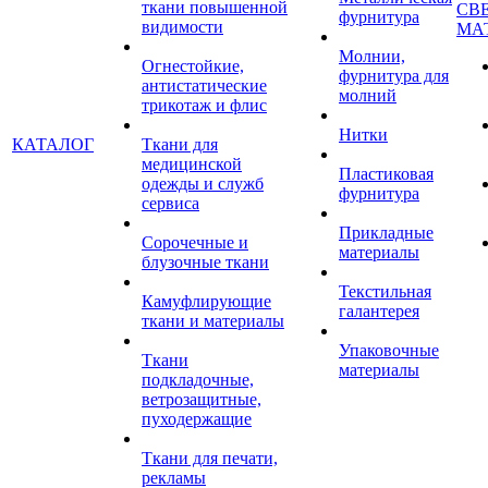
ткани повышенной
СВ
фурнитура
видимости
МА
Молнии,
Огнестойкие,
фурнитура для
антистатические
молний
трикотаж и флис
Нитки
КАТАЛОГ
Ткани для
медицинской
Пластиковая
одежды и служб
фурнитура
сервиса
Прикладные
Сорочечные и
материалы
блузочные ткани
Текстильная
Камуфлирующие
галантерея
ткани и материалы
Упаковочные
Ткани
материалы
подкладочные,
ветрозащитные,
пуходержащие
Ткани для печати,
рекламы