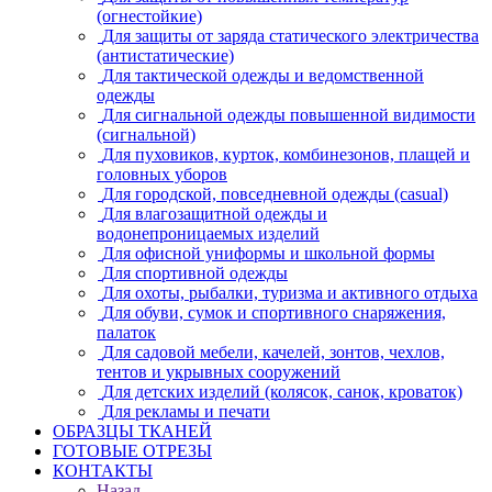
(огнестойкие)
Для защиты от заряда статического электричества
(антистатические)
Для тактической одежды и ведомственной
одежды
Для сигнальной одежды повышенной видимости
(сигнальной)
Для пуховиков, курток, комбинезонов, плащей и
головных уборов
Для городской, повседневной одежды (casual)
Для влагозащитной одежды и
водонепроницаемых изделий
Для офисной униформы и школьной формы
Для спортивной одежды
Для охоты, рыбалки, туризма и активного отдыха
Для обуви, сумок и спортивного снаряжения,
палаток
Для садовой мебели, качелей, зонтов, чехлов,
тентов и укрывных сооружений
Для детских изделий (колясок, санок, кроваток)
Для рекламы и печати
ОБРАЗЦЫ ТКАНЕЙ
ГОТОВЫЕ ОТРЕЗЫ
КОНТАКТЫ
Назад