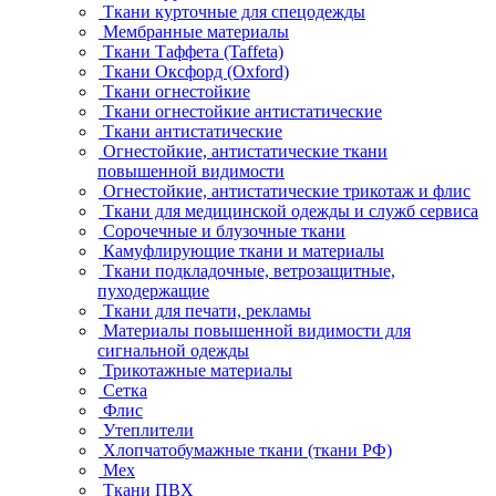
Ткани курточные для спецодежды
Мембранные материалы
Ткани Таффета (Taffeta)
Ткани Оксфорд (Oxford)
Ткани огнестойкие
Ткани огнестойкие антистатические
Ткани антистатические
Огнестойкие, антистатические ткани
повышенной видимости
Огнестойкие, антистатические трикотаж и флис
Ткани для медицинской одежды и служб сервиса
Сорочечные и блузочные ткани
Камуфлирующие ткани и материалы
Ткани подкладочные, ветрозащитные,
пуходержащие
Ткани для печати, рекламы
Материалы повышенной видимости для
сигнальной одежды
Трикотажные материалы
Сетка
Флис
Утеплители
Хлопчатобумажные ткани (ткани РФ)
Мех
Ткани ПВХ