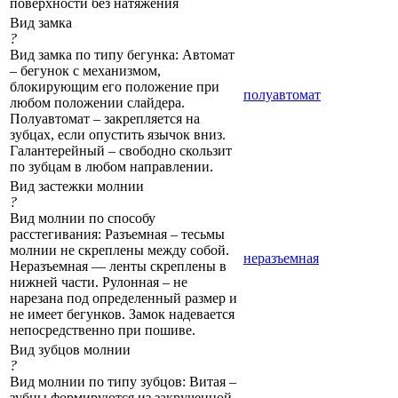
поверхности без натяжения
Вид замка
?
Вид замка по типу бегунка: Автомат
– бегунок с механизмом,
блокирующим его положение при
полуавтомат
любом положении слайдера.
Полуавтомат – закрепляется на
зубцах, если опустить язычок вниз.
Галантерейный – свободно скользит
по зубцам в любом направлении.
Вид застежки молнии
?
Вид молнии по способу
расстегивания: Разъемная – тесьмы
молнии не скреплены между собой.
неразъемная
Неразъемная — ленты скреплены в
нижней части. Рулонная – не
нарезана под определенный размер и
не имеет бегунков. Замок надевается
непосредственно при пошиве.
Вид зубцов молнии
?
Вид молнии по типу зубцов: Витая –
зубцы формируются из закрученной