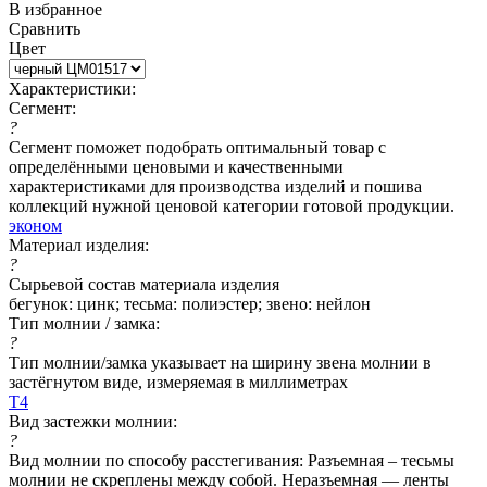
В избранное
Сравнить
Цвет
Характеристики:
Сегмент:
?
Сегмент поможет подобрать оптимальный товар с
определёнными ценовыми и качественными
характеристиками для производства изделий и пошива
коллекций нужной ценовой категории готовой продукции.
эконом
Материал изделия:
?
Сырьевой состав материала изделия
бегунок: цинк; тесьма: полиэстер; звено: нейлон
Тип молнии / замка:
?
Тип молнии/замка указывает на ширину звена молнии в
застёгнутом виде, измеряемая в миллиметрах
Т4
Вид застежки молнии:
?
Вид молнии по способу расстегивания: Разъемная – тесьмы
молнии не скреплены между собой. Неразъемная — ленты