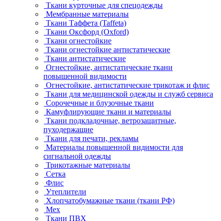
Ткани курточные для спецодежды
Мембранные материалы
Ткани Таффета (Taffeta)
Ткани Оксфорд (Oxford)
Ткани огнестойкие
Ткани огнестойкие антистатические
Ткани антистатические
Огнестойкие, антистатические ткани
повышенной видимости
Огнестойкие, антистатические трикотаж и флис
Ткани для медицинской одежды и служб сервиса
Сорочечные и блузочные ткани
Камуфлирующие ткани и материалы
Ткани подкладочные, ветрозащитные,
пуходержащие
Ткани для печати, рекламы
Материалы повышенной видимости для
сигнальной одежды
Трикотажные материалы
Сетка
Флис
Утеплители
Хлопчатобумажные ткани (ткани РФ)
Мех
Ткани ПВХ