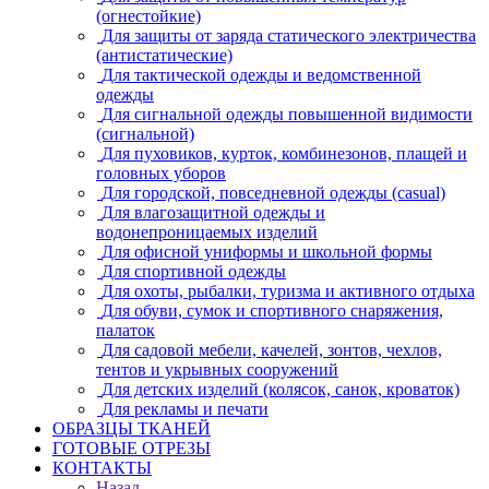
(огнестойкие)
Для защиты от заряда статического электричества
(антистатические)
Для тактической одежды и ведомственной
одежды
Для сигнальной одежды повышенной видимости
(сигнальной)
Для пуховиков, курток, комбинезонов, плащей и
головных уборов
Для городской, повседневной одежды (casual)
Для влагозащитной одежды и
водонепроницаемых изделий
Для офисной униформы и школьной формы
Для спортивной одежды
Для охоты, рыбалки, туризма и активного отдыха
Для обуви, сумок и спортивного снаряжения,
палаток
Для садовой мебели, качелей, зонтов, чехлов,
тентов и укрывных сооружений
Для детских изделий (колясок, санок, кроваток)
Для рекламы и печати
ОБРАЗЦЫ ТКАНЕЙ
ГОТОВЫЕ ОТРЕЗЫ
КОНТАКТЫ
Назад