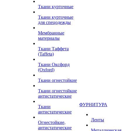
Ткани курточные
Ткани курточные
для спецодежды
Мембранные
материалы
Ткани Таффета
(Taffeta)
Ткани Оксфорд
(Oxford)
Ткани огнестойкие
Ткани огнестойкие
антистатические
ФУРНИТУРА
Ткани
антистатические
Ленты
Огнестойкие,
антистатические
Металлическая