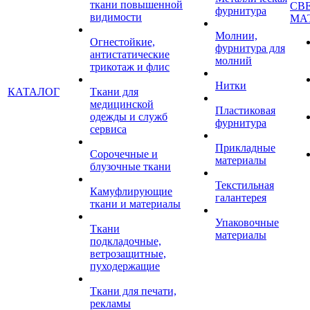
ткани повышенной
СВ
фурнитура
видимости
МА
Молнии,
Огнестойкие,
фурнитура для
антистатические
молний
трикотаж и флис
Нитки
КАТАЛОГ
Ткани для
медицинской
Пластиковая
одежды и служб
фурнитура
сервиса
Прикладные
Сорочечные и
материалы
блузочные ткани
Текстильная
Камуфлирующие
галантерея
ткани и материалы
Упаковочные
Ткани
материалы
подкладочные,
ветрозащитные,
пуходержащие
Ткани для печати,
рекламы