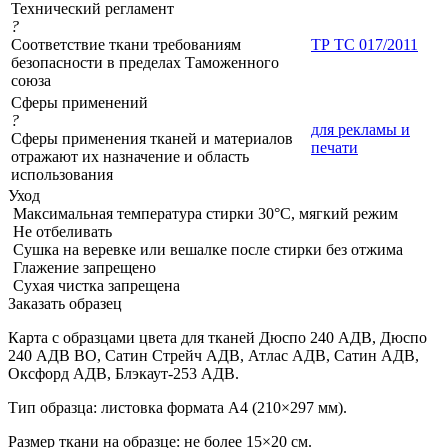
Технический регламент
?
Соответствие ткани требованиям
ТР ТС 017/2011
безопасности в пределах Таможенного
союза
Сферы применений
?
для рекламы и
Сферы применения тканей и материалов
печати
отражают их назначение и область
использования
Уход
Максимальная температура стирки 30°C, мягкий режим
Не отбеливать
Сушка на веревке или вешалке после стирки без отжима
Глажение запрещено
Сухая чистка запрещена
Заказать образец
Карта с образцами цвета для тканей Дюспо 240 АДВ, Дюспо
240 АДВ ВО, Сатин Стрейч АДВ, Атлас АДВ, Сатин АДВ,
Оксфорд АДВ, Блэкаут-253 АДВ.
Тип образца: листовка формата А4 (210×297 мм).
Размер ткани на образце: не более 15×20 см.