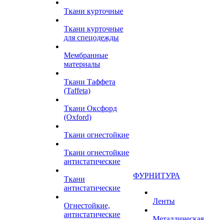
Ткани курточные
Ткани курточные
для спецодежды
Мембранные
материалы
Ткани Таффета
(Taffeta)
Ткани Оксфорд
(Oxford)
Ткани огнестойкие
Ткани огнестойкие
антистатические
ФУРНИТУРА
Ткани
антистатические
Ленты
Огнестойкие,
антистатические
Металлическая