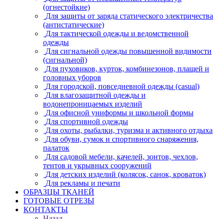
(огнестойкие)
Для защиты от заряда статического электричества
(антистатические)
Для тактической одежды и ведомственной
одежды
Для сигнальной одежды повышенной видимости
(сигнальной)
Для пуховиков, курток, комбинезонов, плащей и
головных уборов
Для городской, повседневной одежды (casual)
Для влагозащитной одежды и
водонепроницаемых изделий
Для офисной униформы и школьной формы
Для спортивной одежды
Для охоты, рыбалки, туризма и активного отдыха
Для обуви, сумок и спортивного снаряжения,
палаток
Для садовой мебели, качелей, зонтов, чехлов,
тентов и укрывных сооружений
Для детских изделий (колясок, санок, кроваток)
Для рекламы и печати
ОБРАЗЦЫ ТКАНЕЙ
ГОТОВЫЕ ОТРЕЗЫ
КОНТАКТЫ
Назад