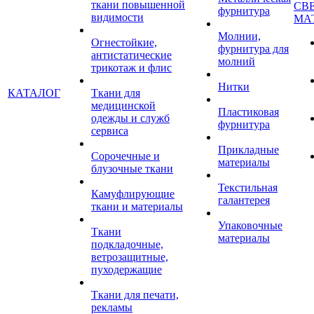
ткани повышенной
СВ
фурнитура
видимости
МА
Молнии,
Огнестойкие,
фурнитура для
антистатические
молний
трикотаж и флис
Нитки
КАТАЛОГ
Ткани для
медицинской
Пластиковая
одежды и служб
фурнитура
сервиса
Прикладные
Сорочечные и
материалы
блузочные ткани
Текстильная
Камуфлирующие
галантерея
ткани и материалы
Упаковочные
Ткани
материалы
подкладочные,
ветрозащитные,
пуходержащие
Ткани для печати,
рекламы