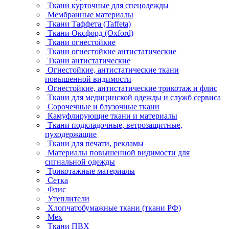
Ткани курточные для спецодежды
Мембранные материалы
Ткани Таффета (Taffeta)
Ткани Оксфорд (Oxford)
Ткани огнестойкие
Ткани огнестойкие антистатические
Ткани антистатические
Огнестойкие, антистатические ткани
повышенной видимости
Огнестойкие, антистатические трикотаж и флис
Ткани для медицинской одежды и служб сервиса
Сорочечные и блузочные ткани
Камуфлирующие ткани и материалы
Ткани подкладочные, ветрозащитные,
пуходержащие
Ткани для печати, рекламы
Материалы повышенной видимости для
сигнальной одежды
Трикотажные материалы
Сетка
Флис
Утеплители
Хлопчатобумажные ткани (ткани РФ)
Мех
Ткани ПВХ