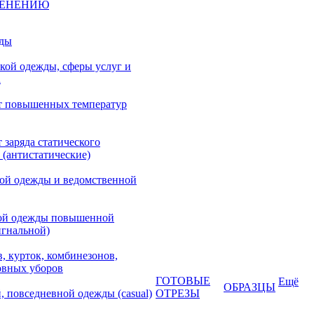
МЕНЕНИЮ
жды
кой одежды, сферы услуг и
а
т повышенных температур
 заряда статического
 (антистатические)
кой одежды и ведомственной
ой одежды повышенной
игнальной)
, курток, комбинезонов,
овных уборов
ГОТОВЫЕ
Ещё
ОБРАЗЦЫ
, повседневной одежды (casual)
ОТРЕЗЫ