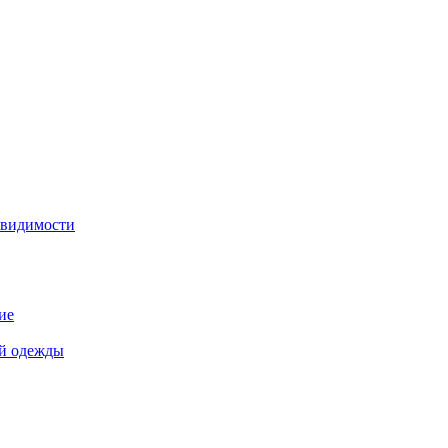
 видимости
ие
й одежды