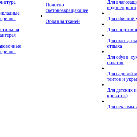
рнитура
Для влагозащ
Полотно
водонепрониц
световозвращающее
икладные
териалы
Для офисной
Образцы тканей
кстильная
Для спортивн
антерея
Для охоты, ры
аковочные
отдыха
териалы
Для обуви, су
палаток
Для садовой м
тентов и укр
Для детских и
кроваток)
Для рекламы 