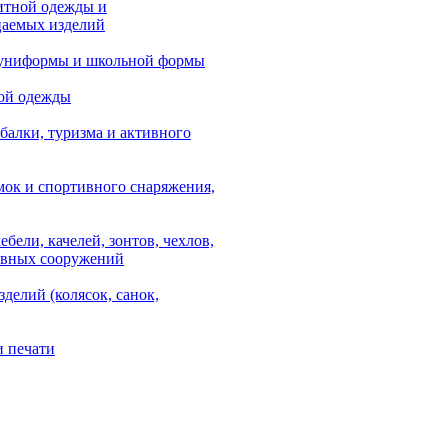
итной одежды и
аемых изделий
 униформы и школьной формы
ой одежды
балки, туризма и активного
мок и спортивного снаряжения,
ебели, качелей, зонтов, чехлов,
ывных сооружений
зделий (колясок, санок,
и печати