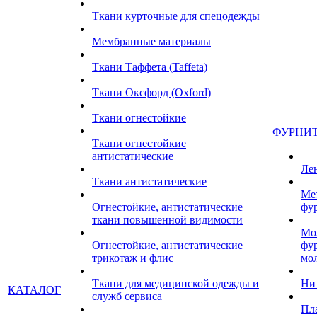
Ткани курточные для спецодежды
Мембранные материалы
Ткани Таффета (Taffeta)
Ткани Оксфорд (Oxford)
Ткани огнестойкие
ФУРНИ
Ткани огнестойкие
антистатические
Ле
Ткани антистатические
Ме
Огнестойкие, антистатические
фу
ткани повышенной видимости
Мо
Огнестойкие, антистатические
фу
трикотаж и флис
мо
Ткани для медицинской одежды и
Ни
КАТАЛОГ
служб сервиса
Пл