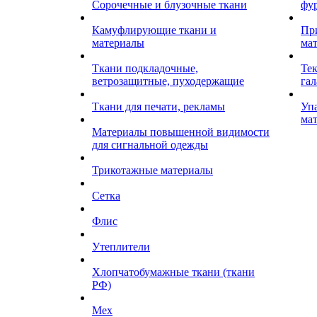
Сорочечные и блузочные ткани
фу
Камуфлирующие ткани и
Пр
материалы
ма
Ткани подкладочные,
Те
ветрозащитные, пуходержащие
гал
Ткани для печати, рекламы
Уп
ма
Материалы повышенной видимости
для сигнальной одежды
Трикотажные материалы
Сетка
Флис
Утеплители
Хлопчатобумажные ткани (ткани
РФ)
Мех