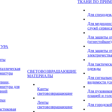
ТКАНИ ПО ПРИ
Для спецоде
Для медицинс
служб сервис
Для защиты о
(огнестойкие)
ТУРА
Для защиты от
электричества
нты
Для тактичес
таллическая
одежды
СВЕТОВОЗВРАЩАЮЩИЕ
рнитура
МАТЕРИАЛЫ
Для сигнальн
лнии,
видимости (с
рнитура для
Канты
лний
Для пуховиков
световозвращающие
плащей и гол
тки
Ленты
Для городской
световозвращающие
астиковая