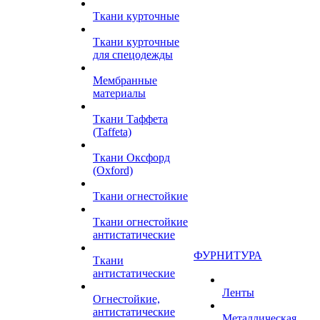
Ткани курточные
Ткани курточные
для спецодежды
Мембранные
материалы
Ткани Таффета
(Taffeta)
Ткани Оксфорд
(Oxford)
Ткани огнестойкие
Ткани огнестойкие
антистатические
ФУРНИТУРА
Ткани
антистатические
Ленты
Огнестойкие,
антистатические
Металлическая