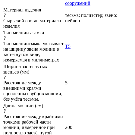
сооружений
Материал изделия
?
тесьма: полиэстер; звено:
Сырьевой состав материала
нейлон
изделия
Тип молнии / замка
?
Тип молнии/замка указывает
Т5
на ширину звена молнии в
застёгнутом виде,
измеряемая в миллиметрах
Ширина застегнутых
звеньев (мм)
?
Расстояние между
5
внешними краями
сцепленных зубцов молнии,
без учёта тесьмы.
Длина молнии (см)
?
Расстояние между крайними
точками рабочей части
молнии, измеренное при
200
полностью застёгнутой