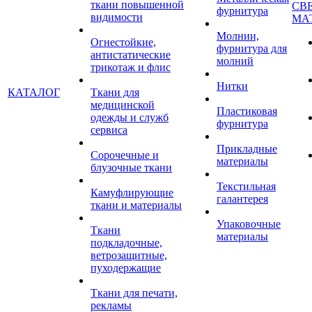
ткани повышенной
СВ
фурнитура
видимости
МА
Молнии,
Огнестойкие,
фурнитура для
антистатические
молний
трикотаж и флис
Нитки
КАТАЛОГ
Ткани для
медицинской
Пластиковая
одежды и служб
фурнитура
сервиса
Прикладные
Сорочечные и
материалы
блузочные ткани
Текстильная
Камуфлирующие
галантерея
ткани и материалы
Упаковочные
Ткани
материалы
подкладочные,
ветрозащитные,
пуходержащие
Ткани для печати,
рекламы