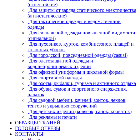
(огнестойкие)
Для защиты от заряда статического электричества
(антистатические)
Для тактической одежды и ведомственной
одежды
Для сигнальной одежды повышенной видимости
(сигнальной)
Для пуховиков, курток, комбинезонов, плащей и
головных уборов
Для городской, повседневной одежды (casual)
Для влагозащитной одежды и
водонепроницаемых изделий
Для офисной униформы и школьной формы
Для спортивной одежды
Для охоты, рыбалки, туризма и активного отдыха
Для обуви, сумок и спортивного снаряжения,
палаток
Для садовой мебели, качелей, зонтов, чехлов,
тентов и укрывных сооружений
Для детских изделий (колясок, санок, кроваток)
Для рекламы и печати
ОБРАЗЦЫ ТКАНЕЙ
ГОТОВЫЕ ОТРЕЗЫ
КОНТАКТЫ
Назад