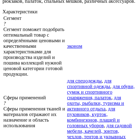
рюкзаков, палаток, спальных мешков, различных аксессуаров.
Характеристики
Сегмент
?
Сегмент поможет подобрать
оптимальный товар с
определёнными ценовыми и
качественными
эконом
характеристиками для
производства изделий и
пошива коллекций нужной
ценовой категории готовой
продукции.
для спецодежды
,
для
спортивной одежды
,
для обуви,
сумок и спортивного
Сферы применений
снаряжения, палаток
,
для
?
охоты, рыбалки, туризма и
Сферы применения тканей и
активного отдыха
,
для
материалов отражают их
пуховиков, курток,
назначение и область
комбинезонов, плащей и
использования
головных уборов
,
для садовой
мебели, качелей, зонтов,
чехлов, тентов и укрывных