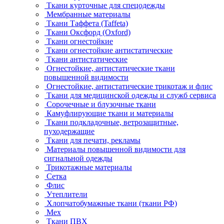
Ткани курточные для спецодежды
Мембранные материалы
Ткани Таффета (Taffeta)
Ткани Оксфорд (Oxford)
Ткани огнестойкие
Ткани огнестойкие антистатические
Ткани антистатические
Огнестойкие, антистатические ткани
повышенной видимости
Огнестойкие, антистатические трикотаж и флис
Ткани для медицинской одежды и служб сервиса
Сорочечные и блузочные ткани
Камуфлирующие ткани и материалы
Ткани подкладочные, ветрозащитные,
пуходержащие
Ткани для печати, рекламы
Материалы повышенной видимости для
сигнальной одежды
Трикотажные материалы
Сетка
Флис
Утеплители
Хлопчатобумажные ткани (ткани РФ)
Мех
Ткани ПВХ